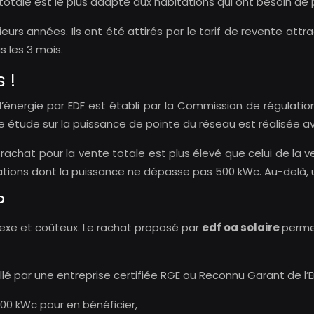
le est le plus adapté aux habitations qui ont besoin de p
rs années. Ils ont été attirés par le tarif de revente attrac
s les 3 mois.
 !
’énergie par EDF est établi par la Commission de régulation
une étude sur la puissance de pointe du réseau est réalisée a
 rachat pour la vente totale est plus élevé que celui de la v
lations dont la puissance ne dépasse pas 500 kWc. Au-delà, u
?
lexe et coûteux. Le rachat proposé par
edf oa solaire
permet
lé par une entreprise certifiée RGE ou Reconnu Garant de l’
100 kWc pour en bénéficier,