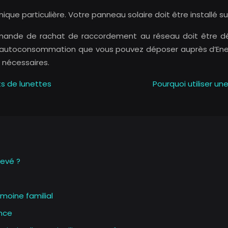
ique particulière. Votre panneau solaire doit être installé su
emande de rachat de raccordement au réseau doit être d
autoconsommation que vous pouvez déposer auprès d’Enedis
 nécessaires.
ts de lunettes
Pourquoi utiliser u
levé ?
moine familial
nce