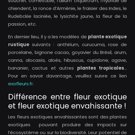
souchet comestible, l’allium triquetrum, l’hybride de
chiendent, la ronce d’Arménie, le fraisier des Indes, le
Rudebckie laciniée, le lysichite jaune, la fleur de la
passion, etc.
En dernier lieu, il y a les modèles de
plante exotique
rustique
suivants : anthirium, curucuma, rose de
porcelaine, bignone cacao, goyavier du Brésil, arum,
canna, alocasia, aloès, hibuscus, cupidone, agave,
bananier, cactus et autres
plantes tropicales
…
Pour en savoir davantage, veuillez suivre ce lien
exofleurs.fr
.
Différence entre fleur exotique
et fleur exotique envahissante !
Les fleurs exotiques envahissantes sont des plantes
exotiques pouvant produire des impacts sur
l’écosystème ou sur la biodiversité. Leur potentiel de