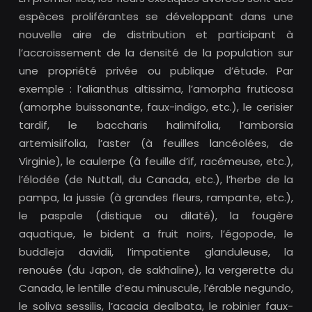
espèces proliférantes se développant dans une
nouvelle aire de distribution et participant à
l’accroissement de la densité de la population sur
une propriété privée ou publique d’étude. Par
exemple : l’alianthus altissima, l’amorpha fruticosa
(amorphe buissonante, faux-indigo, etc.), le cerisier
tardif, le baccharis halimifolia, l’amborsia
artemisiifolia, l’aster (à feuilles lancéolées, de
Virginie), le caulerpe (à feuille d’if, racémeuse, etc.),
l’élodée (de Nuttall, du Canada, etc.), l’herbe de la
pampa, la jussie (à grandes fleurs, rampante, etc.),
le paspale (distique ou dilaté), la fougère
aquatique, le bident a fruit noirs, l’égopode, le
buddleja davidii, l’impatiente glanduleuse, la
renouée (du Japon, de sakhaline), la vergerette du
Canada, le lentille d’eau minuscule, l’érable negundo,
le soliva sessilis, l’acacia dealbata, le robinier faux-