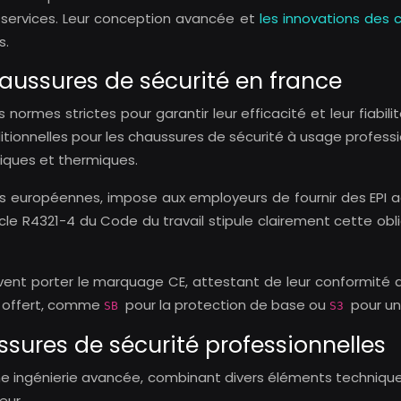
s services. Leur conception avancée et
les innovations des 
s.
ussures de sécurité en france
normes strictes pour garantir leur efficacité et leur fiabili
itionnelles pour les chaussures de sécurité à usage profes
iques et thermiques.
es européennes, impose aux employeurs de fournir des EPI a
icle R4321-4 du Code du travail stipule clairement cette o
oivent porter le marquage CE, attestant de leur conform
on offert, comme
pour la protection de base ou
pour un
SB
S3
ures de sécurité professionnelles
une ingénierie avancée, combinant divers éléments techniqu
eur.