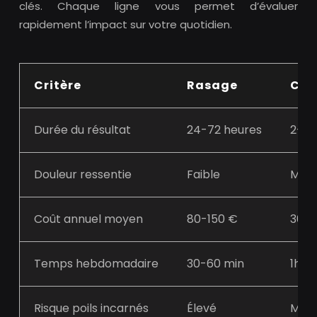
clés. Chaque ligne vous permet d’évaluer
rapidement l’impact sur votre quotidien.
Critère
Rasage
Cir
Durée du résultat
24-72 heures
2-4 
Douleur ressentie
Faible
Modé
Coût annuel moyen
80-150 €
300
Temps hebdomadaire
30-60 min
1h/mo
Risque poils incarnés
Élevé
Mod