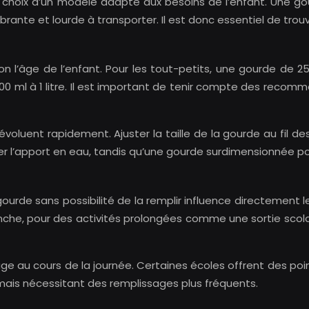
e choix d’un modèle adapté aux besoins de l’enfant. Une g
nte et lourde à transporter. Il est donc essentiel de trouver
n l’âge de l’enfant. Pour les tout-petits, une gourde de 25
500 ml à 1 litre. Il est important de tenir compte des reco
voluent rapidement. Ajuster la taille de la gourde au fil 
er l’apport en eau, tandis qu’une gourde surdimensionnée pou
urde sans possibilité de la remplir influence directement l
che, pour des activités prolongées comme une sortie scola
sage au cours de la journée. Certaines écoles offrent des po
mais nécessitant des remplissages plus fréquents.