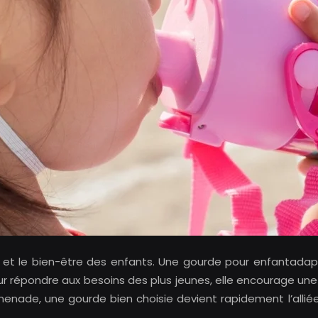
nt et le bien-être des enfants. Une gourde pour enfantada
répondre aux besoins des plus jeunes, elle encourage une 
romenade, une gourde bien choisie devient rapidement l’alli