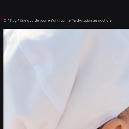
/
Blog
/ Une gourde pour enfant facilite l’hydratation au quotidien