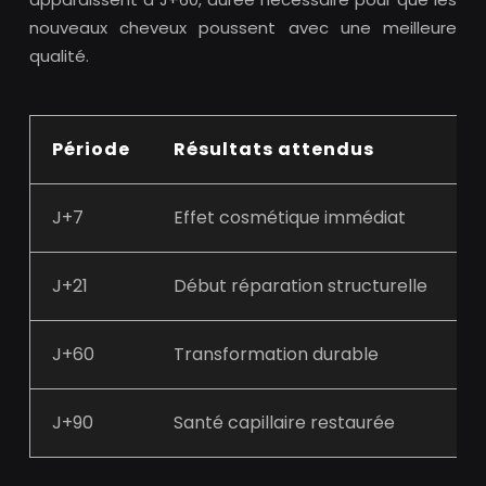
nouveaux cheveux poussent avec une meilleure
qualité.
Période
Résultats attendus
S
J+7
Effet cosmétique immédiat
R
J+21
Début réparation structurelle
M
J+60
Transformation durable
B
J+90
Santé capillaire restaurée
C